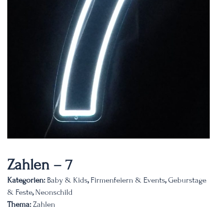
Zahlen – 7
Kategorien:
Baby & Kids
,
Firmenfeiern & Events
,
Geburstage
& Feste
,
Neonschild
Thema:
Zahlen