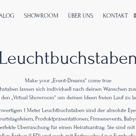
TALOG
SHOWROOM
ÜBER UNS
KONTAKT
Leuchtbuchstabe
Make your „Event-Dreams“ come true
hstaben lassen sich individuell nach deinen Wünschen zu
 den „Virtual Showroom“ um deinen Ideen freien Lauf zu la
wertigen 1 Meter Leuchtbuchstaben sind der absolute Eye
urtstagsfeiern, Produktpräsentationen, Firmenevents, Baby
erfekte Überraschung für einen Heiratsantrag. Sie sind mi
llen Farben (LED) und auch mit Farbwechsel per Fernbedie