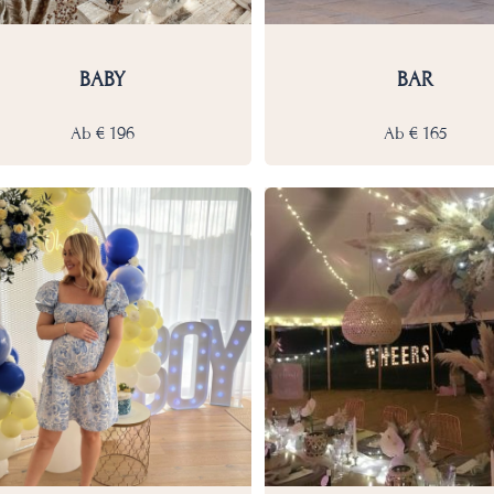
BABY
BAR
Ab
€
196
Ab
€
165