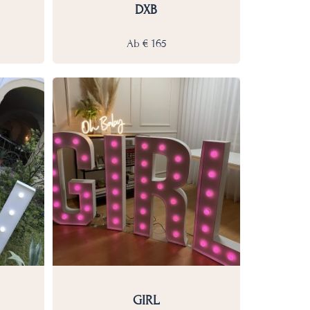
DXB
Ab
€
165
GIRL