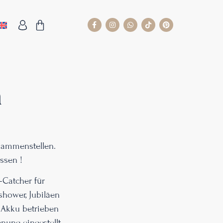
n
sammenstellen.
ssen !
-Catcher für
shower, Jubiläen
t Akku betrieben
nung eingestellt