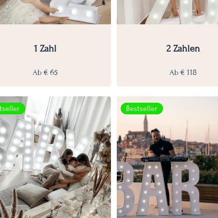
1 Zahl
2 Zahlen
Ab
€
65
Ab
€
118
tseller
Bestseller