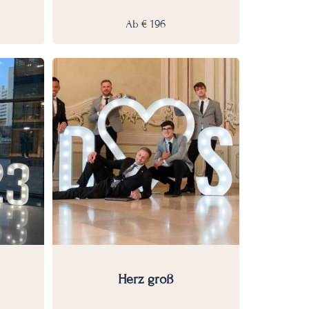
Ab
€
196
Herz groß