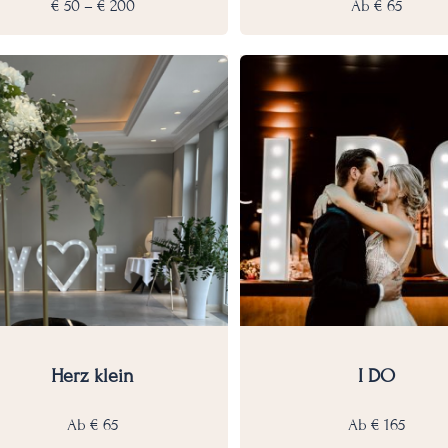
€
50
–
€
200
Ab
€
65
Herz klein
I DO
Ab
€
65
Ab
€
165