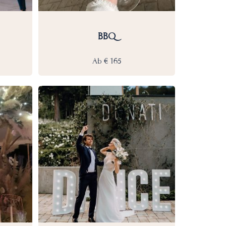
BBQ
Ab
€
165