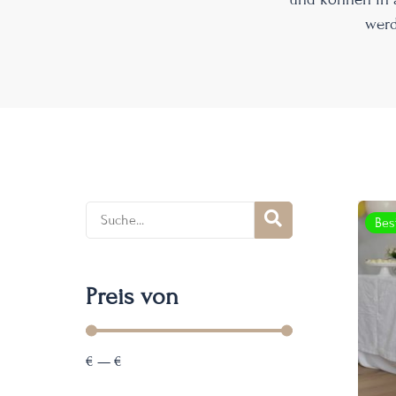
werd
Bes
Preis von
€
—
€