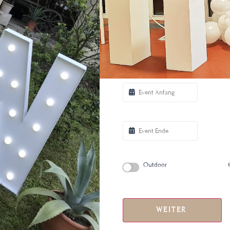
LETS HAVE SOME FUN!
Let’s g
Atmosphäre für Sie und Ihre G
Abmessungen:
Länge 150 cm
Wählen Sie die Mietzeit/Ein
Outdoor
WEITER