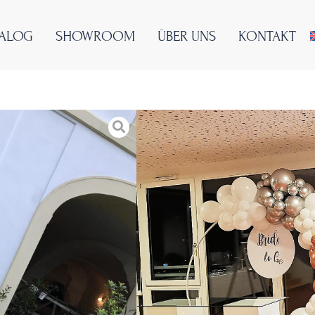
TALOG
SHOWROOM
ÜBER UNS
KONTAKT
FUN
Kategorien:
Firmenfeiern & Ev
Thema:
Firmenfeier
,
Party
Mietpreis ab
€
165