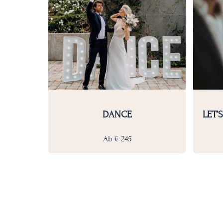
DANCE
LET’
Ab
€
245