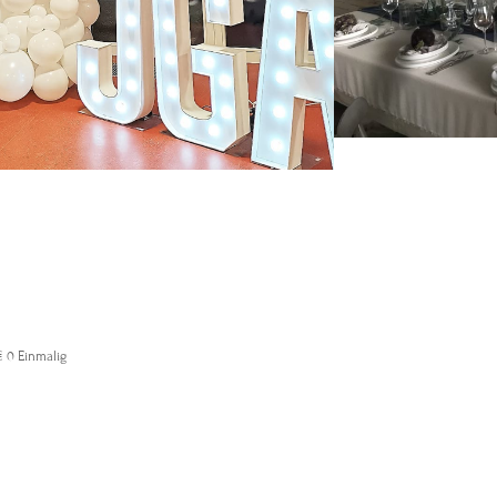
et the FUN started! Die Leuchtbuchstaben werden die
äste von Beginn an erhellen!
Höhe 100 cm
satztage
€
0
Einmalig