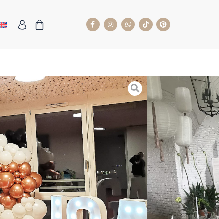
ents
,
Leuchtbuchstaben
,
Saisonal