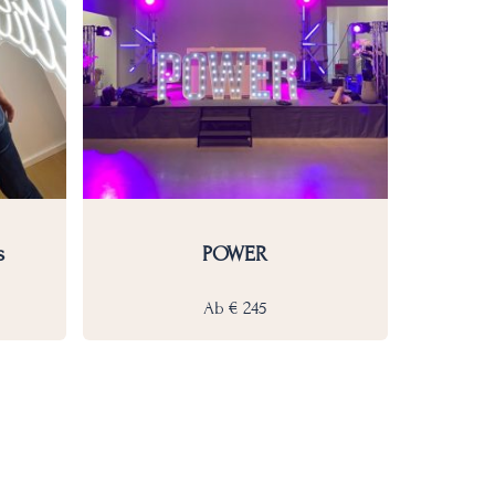
s
POWER
Ab
€
245