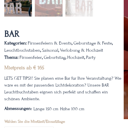
BAR
Kategorien:
Firmenfeiern & Events
,
Geburstage & Feste
,
Leuchtbuchstaben
,
Saisonal
,
Verlobung & Hochzeit
Thema:
Firmenfeier
,
Geburtstag
,
Hochzeit
,
Party
Mietpreis ab
€
165
LETS GET TIPSY!
Sie planen eine Bar für Ihre Veranstaltung? Wie
wäre es mit der passenden Lichtdekoration? Unsere BAR
Leuchtbuchstaben eignen sich perfekt und schaffen ein
schönes Ambiente.
Abmessungen:
Länge 150 cm
Höhe 100 cm
Wählen Sie die Mietzeit/Einsatztage