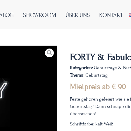
TALOG
SHOWROOM
ÜBER UNS
KONTAKT
FORTY & Fabul
Kategorien:
Geburstage & Fes
Thema:
Geburtstag
Mietpreis ab
€
90
Feste gehören gefeiert wie sie 
Geburtstag?
Dann schnapp dir
überraschen!
Schriftfarbe: kalt Weiß