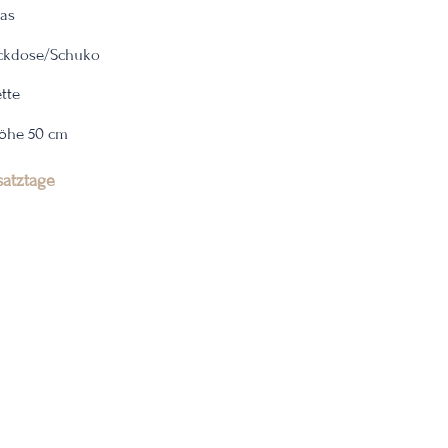
las
eckdose/Schuko
tte
öhe 50 cm
satztage