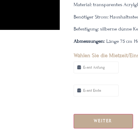
Material: transparentes Acrylg
Benötiger Strom: Haushaltsst
Befestigung: silberne dünne Ke
Abmessungen:
Länge 75 cm
H
Wählen Sie die Mietzeit/Ein
WEITER