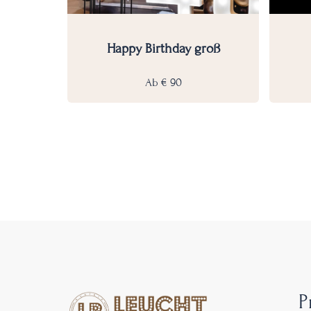
Happy Birthday groß
Ab
€
90
P